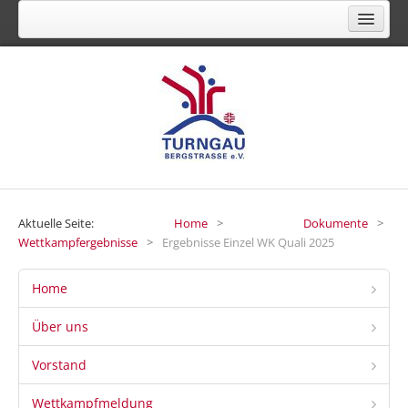
FACHVERBAND FÜR TURNEN, GYMNASTIK,
FREIZEIT- UND GESUNDHEITSSPORT
Aktuelle Seite:
Home
>
Dokumente
>
Wettkampfergebnisse
>
Ergebnisse Einzel WK Quali 2025
Home
Über uns
Vorstand
Wettkampfmeldung